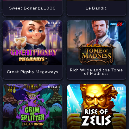
Sweet Bonanza 1000
Le Bandit
Rich Wilde and the Tome
Great Pigsby Megaways
of Madness