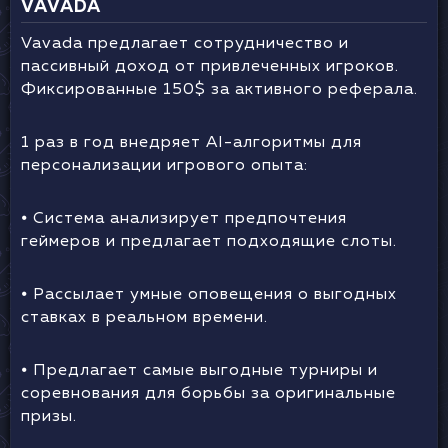
VAVADA
Vavada предлагает сотрудничество и
пассивный доход от привлеченных игроков.
Фиксированные 150$ за активного реферала.
1 раз в год внедряет AI-алгоритмы для
персонализации игрового опыта:
⦁ Система анализирует предпочтения
геймеров и предлагает подходящие слоты.
⦁ Рассылает умные оповещения о выгодных
ставках в реальном времени.
⦁ Предлагает самые выгодные турниры и
соревнования для борьбы за оригинальные
призы.