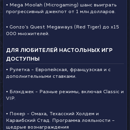
⦁ Mega Moolah (Microgaming) шанс выиграть
прогрессивный джекпот от 1 млн.долларов.
⦁ Gonzo’s Quest Megaways (Red Tiger) до x15
000 множителей.
ДЛЯ ЛЮБИТЕЛЕЙ НАСТОЛЬНЫХ ИГР
ДОСТУПНЫ
⦁ Рулетка - Европейская, французская и с
дополнительными ставками.
⦁ Блэкджек - Разные режимы, включая Classic и
VIP.
⦁ Покер - Омаха, Техасский Холдем и
Караибский Стад. Программа лояльности –
щедрые вознаграждения