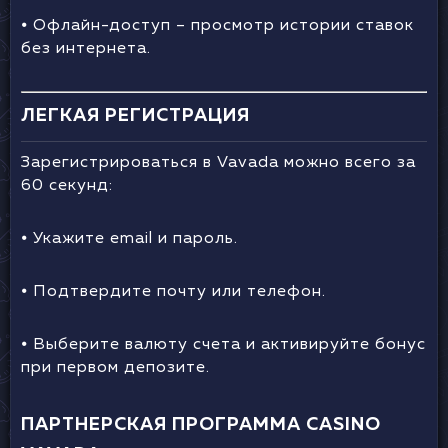
⦁ Офлайн-доступ – просмотр истории ставок
без интернета.
ЛЕГКАЯ РЕГИСТРАЦИЯ
Зарегистрироваться в Vavada можно всего за
60 секунд:
⦁ Укажите email и пароль.
⦁ Подтвердите почту или телефон.
⦁ Выберите валюту счета и активируйте бонус
при первом депозите.
ПАРТНЕРСКАЯ ПРОГРАММА CASINO