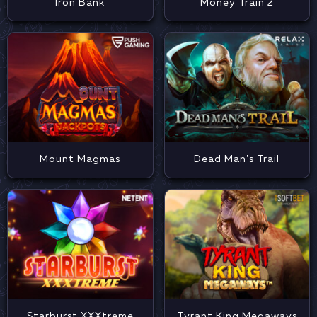
Iron Bank
Money Train 2
Mount Magmas
Dead Man's Trail
Starburst XXXtreme
Tyrant King Megaways