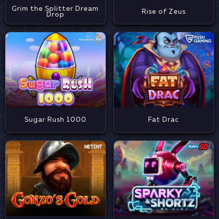
Grim the Splitter Dream
Rise of Zeus
Drop
Sugar Rush 1000
Fat Drac