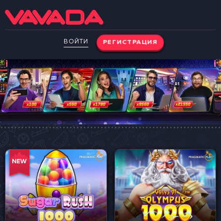
ВОЙТИ
РЕГИСТРАЦИЯ