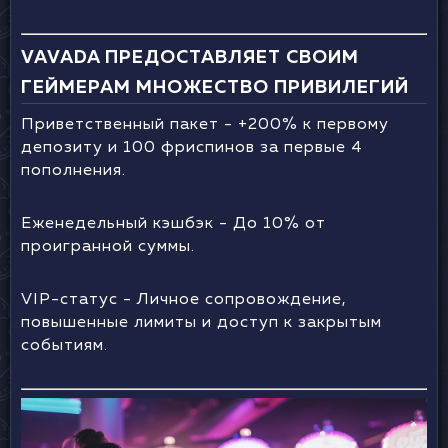
VAVADA ПРЕДОСТАВЛЯЕТ СВОИМ
ГЕЙМЕРАМ МНОЖЕСТВО ПРИВИЛЕГИЙ
Приветственный пакет - +200% к первому
депозиту и 100 фриспинов за первые 4
пополнения.
Еженедельный кэшбэк - До 10% от
проигранной суммы.
VIP-статус - Личное сопровождение,
повышенные лимиты и доступ к закрытым
событиям.